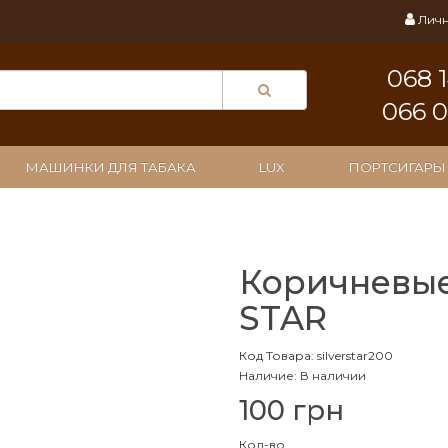
Личн
068 
066 
МАШИНКИ ДЛЯ ТАБАКА
LUX
ПОРТСИГАРЫ
Коричневые
STAR
Код Товара: silverstar200
Наличие: В наличии
100 грн
Кол-во