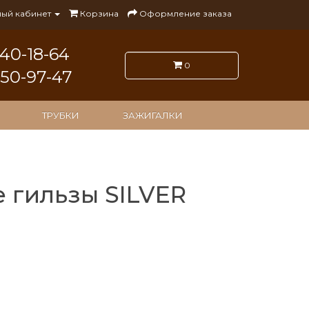
ый кабинет
Корзина
Оформление заказа
140-18-64
0
050-97-47
ТРУБКИ
ЗАЖИГАЛКИ
 гильзы SILVER