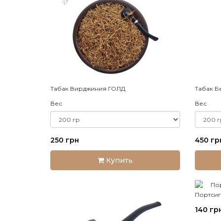
XIT
Табак Вирджиния ГОЛД
Табак Б
Вес
Вес
250 грн
450 гр
Купить
Портсиг
140 гр