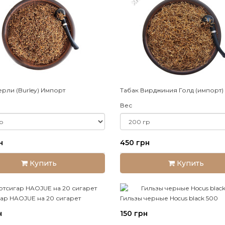
XIT
ерли (Burley) Импорт
Табак Вирджиния Голд (импорт)
Вес
н
450 грн
Купить
Купить
ар HAOJUE на 20 сигарет
Гильзы черные Hocus black 500
н
150 грн