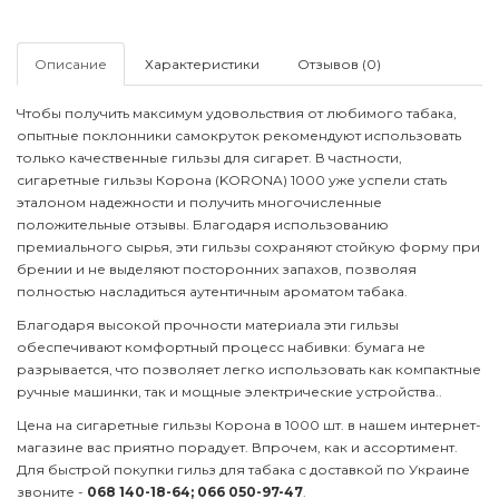
Описание
Характеристики
Отзывов (0)
Чтобы получить максимум удовольствия от любимого табака,
опытные поклонники самокруток рекомендуют использовать
только качественные гильзы для сигарет. В частности,
сигаретные гильзы Корона (KORONA) 1000 уже успели стать
эталоном надежности и получить многочисленные
положительные отзывы. Благодаря использованию
премиального сырья, эти гильзы сохраняют стойкую форму при
брении и не выделяют посторонних запахов, позволяя
полностью насладиться аутентичным ароматом табака.
Благодаря высокой прочности материала эти гильзы
обеспечивают комфортный процесс набивки: бумага не
разрывается, что позволяет легко использовать как компактные
ручные машинки, так и мощные электрические устройства..
Цена на сигаретные гильзы Корона в 1000 шт. в нашем интернет-
магазине вас приятно порадует. Впрочем, как и ассортимент.
Для быстрой покупки
гильз для табака
с доставкой по Украине
звоните -
068 140-18-64; 066 050-97-47
.