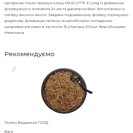
Цигаркові гільзи преміум класу
MASCOTTE X-Long із довжиною
фільтруючого елемента 24 мм та діаметром 8мм. Виготовлені із
паперу високої якості. Завдяки подовженому фільтру отримуємо
додаткову фільтрацію тютюну та запобігаємо попаданню
шкідливих речовин в організм. В упаковці 200шт. Виробництво
Німеччина.
Рекомендуємо
XIT
Тютюн Вірджинія ГОЛД
Вага