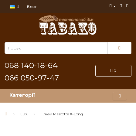
Блог
068 140-18-64
0
066 050-97-47
Категорії
LUX
Гільзи Mascotte X-Long