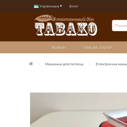
Українська
Блог
ТЮТЮН
ГІЛЬЗИ, ПАПІР
Машинки для тютюну
Електрична маши