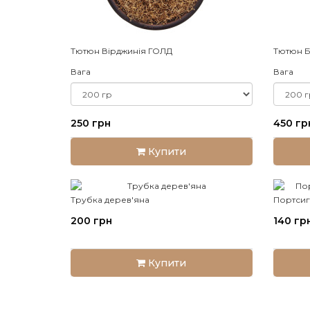
Тютюн Вірджинія ГОЛД
Тютюн Бе
Вага
Вага
250 грн
450 гр
Купити
Трубка дерев'яна
Портсиг
200 грн
140 гр
Купити