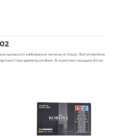
002
я щільності набивання тютюну в гільзу. Виготовлена
артних гільз діаметром 8мм. В комплект входить блок