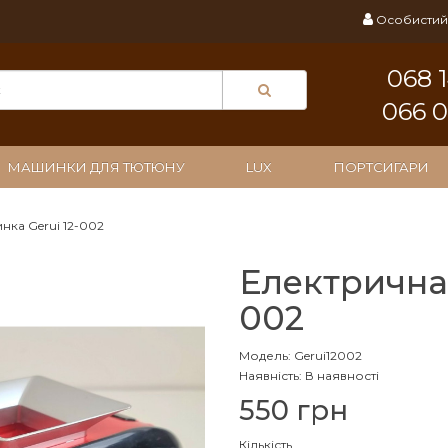
Особистий 
068 
066 
МАШИНКИ ДЛЯ ТЮТЮНУ
LUX
ПОРТСИГАРИ
нка Gerui 12-002
Електрична
002
Модель: Gerui12002
Наявність: В наявності
550 грн
Кількість