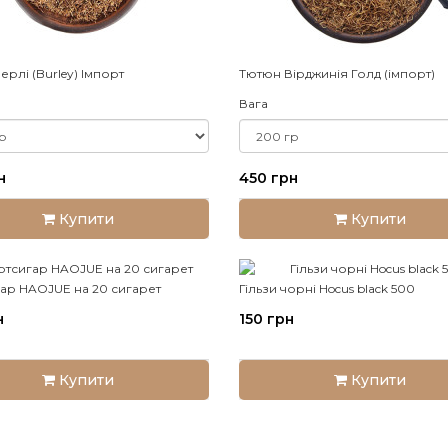
рлі (Burley) Імпорт
Тютюн Вірджинія Голд (імпорт)
Вага
н
450 грн
Купити
Купити
ар HAOJUE на 20 сигарет
Гільзи чорні Hocus black 500
н
150 грн
Купити
Купити