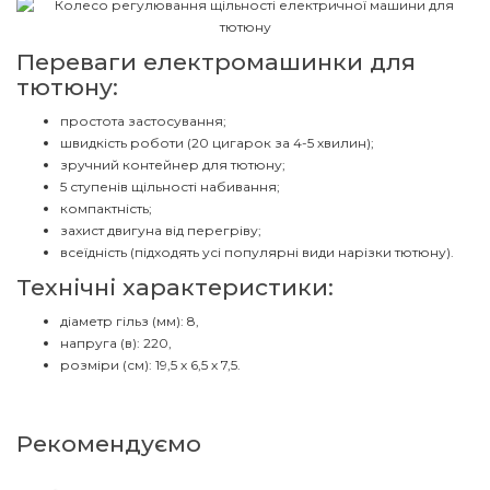
Переваги електромашинки для
тютюну:
простота застосування;
швидкість роботи (20 цигарок за 4-5 хвилин);
зручний контейнер для тютюну;
5 ступенів щільності набивання;
компактність;
захист двигуна від перегріву;
всеїдність (підходять усі популярні види нарізки тютюну).
Технічні характеристики:
діаметр гільз (мм): 8,
напруга (в): 220,
розміри (см): 19,5 х 6,5 х 7,5.
Рекомендуємо