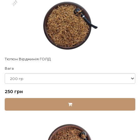
XIT
Тютюн Вірджинія ГОЛД
Вага
250 грн