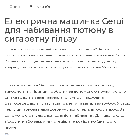
Опис
Відгуки (0)
Електрична машинка Gerui
для набивання тютюну в
сигаретну гільзу
Бажаєте прискорити набивання гільз тютюном? Значить вам
варто розглянути варіант покупки електричної машинки Gerui.
Відмінне співвідношення ціни та якості дозволило даному
апарату стати одним із найпопулярніших на ринку України.
Електромашинка Gerui має надійний механізм та проста у
використанні. Принцип роботи - за допомогою пружинистого
шнека тютюн із завантажувальної ємності надходить
безпосередньо в гільзу, встановлену на металеву трубку. У свою
чергу цигаркова гільза дотримується спеціальною лапкою. З її
допомогою регулюється щільність набивання. Для цього слід
відкрутити або закрутити спеціальне коліщатко (див. фото
нижче).