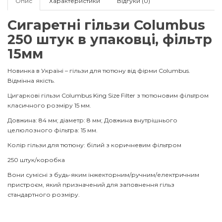
Опис
Характеристики
Відгуки (0)
Сигаретні гільзи Columbus
250 штук в упаковці, фільтр
15мм
Новинка в Україні – гільзи для тютюну від фірми Columbus.
Відмінна якість.
Цигаркові гільзи Columbus King Size Filter з тютюновим фільтром
класичного розміру 15 мм.
Довжина: 84 мм; діаметр: 8 мм; Довжина внутрішнього
целюлозного фільтра: 15 мм.
Колір гільзи для тютюну: білий з коричневим фільтром
250 штук/коробка
Вони сумісні з будь-яким інжекторним/ручним/електричним
пристроєм, який призначений для заповнення гільз
стандартного розміру.