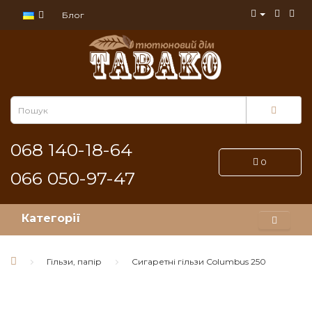
Блог
068 140-18-64
0
066 050-97-47
Категорії
Гільзи, папір
Сигаретні гільзи Columbus 250