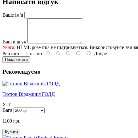
Написати відгук
Ваше ім’я
Ваш відгук
Увага:
HTML розмітка не підтримується. Використовуйте звича
Рейтинг
Погано
Добре
Продовжити
Рекомендуємо
Тютюн Вірджинія ГОЛД
XIT
Вага
1100 грн
Купити