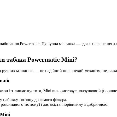
 набивання Powermatic. Ця ручна машинка — ідеальне рішення для
и табака Powermatic Mini?
еред ручних машинок, — це надійний поршневий механізм, незважа
matic
тютюн і залишає пустоти, Mini використовує ползунковий (поршне
ну набивку тютюну до самого фільтра.
 розсипаного тютюну) і дає якість, порівнянну з фабричною.
 Mini