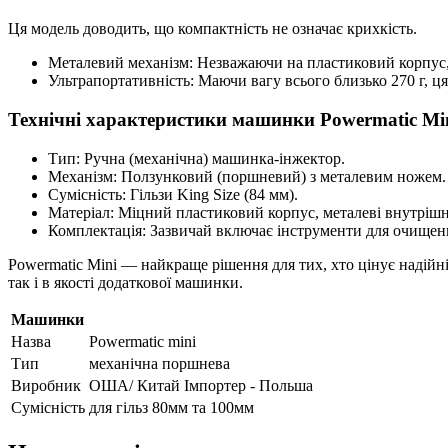
Ця модель доводить, що компактність не означає крихкість.
Металевий механізм: Незважаючи на пластиковий корпус, 
Ультрапортативність: Маючи вагу всього близько 270 г, ц
Технічні характеристики машинки Powermatic Mi
Тип: Ручна (механічна) машинка-інжектор.
Механізм: Ползунковий (поршневий) з металевим ножем.
Сумісність: Гільзи King Size (84 мм).
Матеріал: Міцний пластиковий корпус, металеві внутрішні
Комплектація: Зазвичай включає інструменти для очищен
Powermatic Mini — найкраще рішення для тих, хто цінує надійні
так і в якості додаткової машинки.
Машинки
Назва
Powermatic mini
Тип
механічна поршнева
Виробник
ОША/ Китай Імпортер - Польша
Сумісність
для гільз 80мм та 100мм